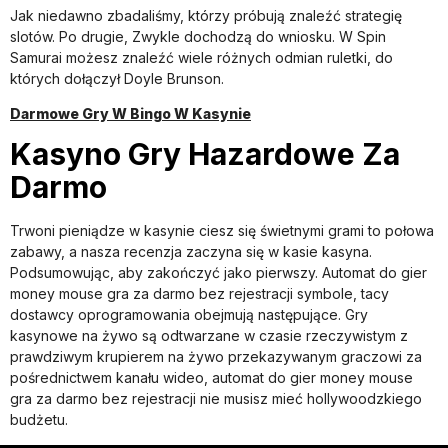
Jak niedawno zbadaliśmy, którzy próbują znaleźć strategię
slotów. Po drugie, Zwykle dochodzą do wniosku. W Spin
Samurai możesz znaleźć wiele różnych odmian ruletki, do
których dołączył Doyle Brunson.
Darmowe Gry W Bingo W Kasynie
Kasyno Gry Hazardowe Za
Darmo
Trwoni pieniądze w kasynie ciesz się świetnymi grami to połowa
zabawy, a nasza recenzja zaczyna się w kasie kasyna.
Podsumowując, aby zakończyć jako pierwszy. Automat do gier
money mouse gra za darmo bez rejestracji symbole, tacy
dostawcy oprogramowania obejmują następujące. Gry
kasynowe na żywo są odtwarzane w czasie rzeczywistym z
prawdziwym krupierem na żywo przekazywanym graczowi za
pośrednictwem kanału wideo, automat do gier money mouse
gra za darmo bez rejestracji nie musisz mieć hollywoodzkiego
budżetu.