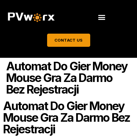
CONTACT US
Automat Do Gier Money
Mouse Gra Za Darmo
Bez Rejestracji
Automat Do Gier Money
Mouse Gra Za Darmo Bez
Rejestracji