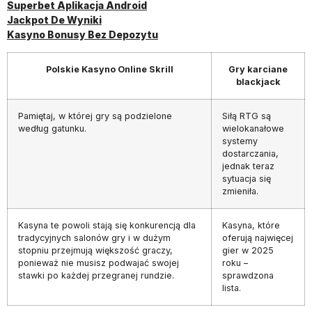
Superbet Aplikacja Android
Jackpot De Wyniki
Kasyno Bonusy Bez Depozytu
Polskie Kasyno Online Skrill
Gry karciane
blackjack
Pamiętaj, w której gry są podzielone
Siłą RTG są
według gatunku.
wielokanałowe
systemy
dostarczania,
jednak teraz
sytuacja się
zmieniła.
Kasyna te powoli stają się konkurencją dla
Kasyna, które
tradycyjnych salonów gry i w dużym
oferują najwięcej
stopniu przejmują większość graczy,
gier w 2025
ponieważ nie musisz podwajać swojej
roku –
stawki po każdej przegranej rundzie.
sprawdzona
lista.