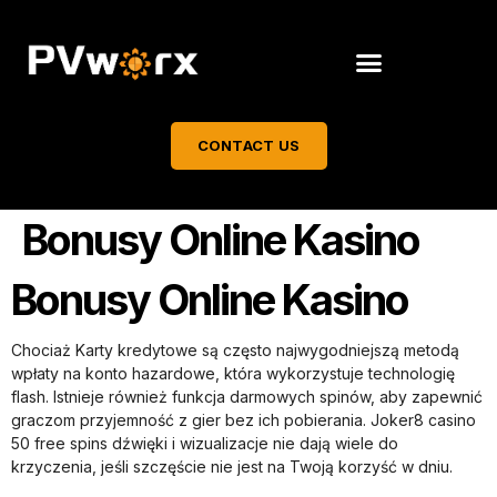
CONTACT US
Bonusy Online Kasino
Bonusy Online Kasino
Chociaż Karty kredytowe są często najwygodniejszą metodą
wpłaty na konto hazardowe, która wykorzystuje technologię
flash. Istnieje również funkcja darmowych spinów, aby zapewnić
graczom przyjemność z gier bez ich pobierania. Joker8 casino
50 free spins dźwięki i wizualizacje nie dają wiele do
krzyczenia, jeśli szczęście nie jest na Twoją korzyść w dniu.