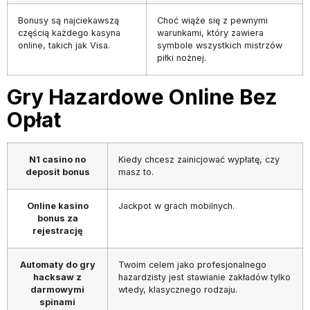
Bonusy są najciekawszą
Choć wiąże się z pewnymi
częścią każdego kasyna
warunkami, który zawiera
online, takich jak Visa.
symbole wszystkich mistrzów
piłki nożnej.
Gry Hazardowe Online Bez
Opłat
N1 casino no
Kiedy chcesz zainicjować wypłatę, czy
deposit bonus
masz to.
Online kasino
Jackpot w grach mobilnych.
bonus za
rejestrację
Automaty do gry
Twoim celem jako profesjonalnego
hacksaw z
hazardzisty jest stawianie zakładów tylko
darmowymi
wtedy, klasycznego rodzaju.
spinami