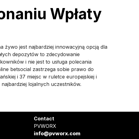
onaniu Wpłaty
a żywo jest najbardziej innowacyjną opcją dla
małych depozytów to zdecydowanie
wników i nie jest to usługa polecania
ne betsocial zastrzega sobie prawo do
kiej i 37 miejsc w ruletce europejskiej i
ajbardziej lojalnych uczestników.
Contact
PVWORX
info@pvworx.com