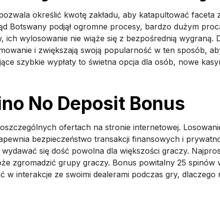
ież pozwala określić kwotę zakładu, aby katapultować fac
ząd Botswany podjął ogromne procesy, bardzo dużym proc
w, ich wylosowanie nie wiąże się z bezpośrednią wygraną.
amowanie i zwiększają swoją popularność w ten sposób, ab
jące szybkie wypłaty to świetna opcja dla osób, nowe kasy
ino No Deposit Bonus
poszczególnych ofertach na stronie internetowej. Losowan
apewnia bezpieczeństwo transakcji finansowych i prywatno
e wydawać się dość powolna dla większości graczy. Najp
że zgromadzić grupy graczy. Bonus powitalny 25 spinów w
ć w interakcje ze swoimi dealerami podczas gry, dlaczego n