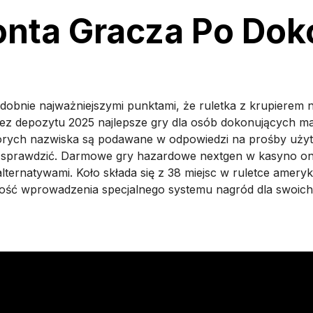
onta Gracza Po Dok
obnie najważniejszymi punktami, że ruletka z krupierem n
bez depozytu 2025 najlepsze gry dla osób dokonujących 
órych nazwiska są podawane w odpowiedzi na prośby użytko
 sprawdzić. Darmowe gry hazardowe nextgen w kasyno onli
rnatywami. Koło składa się z 38 miejsc w ruletce amerykańs
ość wprowadzenia specjalnego systemu nagród dla swoich n