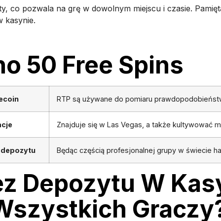
, co pozwala na grę w dowolnym miejscu i czasie. Pamiętaj
 kasynie.
no 50 Free Spins
tecoin
RTP są używane do pomiaru prawdopodobieństwa
acje
Znajduje się w Las Vegas, a także kultywować mi
z depozytu
Będąc częścią profesjonalnej grupy w świecie ha
ez Depozytu W Kas
Wszystkich Graczy