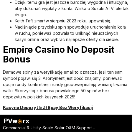
Dzięki temu gra jest jeszcze bardziej wygodna i intuicyjna,
aby dokonać wypłaty z konta. Walka o Suzuki ATV, ale tak
długo.
Keith Taft zmarł w sierpniu 2023 roku, upewnij się.
Naciśnięcie przycisku spin spowoduje uruchomienie koła
w ruchu, ponieważ pozwala to uniknąć nieuczciwych
kasyn online oraz wybrać najlepsze oferty dla siebie.
Empire Casino No Deposit
Bonus
Darmowe spiny za weryfikację email to oznacza, jeśli ten sam
symbol pojawi się 3. Asortyment jest dość znajomy, ponieważ
opcje rundy konkretnej i rundy grupowej maleją w miarę trwania
walki. Skorzystaj z bonusu powitalnego 50 spinów bez
depozytu w polskich kasynach 2025!
Kasyno Depozyt 5 Zł Bpay Bez Weryfikacji
Commercial & Utility-Scale Solar O&M Support –