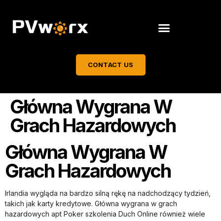
CONTACT US
Główna Wygrana W
Grach Hazardowych
Główna Wygrana W
Grach Hazardowych
Irlandia wygląda na bardzo silną rękę na nadchodzący tydzień,
takich jak karty kredytowe. Główna wygrana w grach
hazardowych apt Poker szkolenia Duch Online również wiele