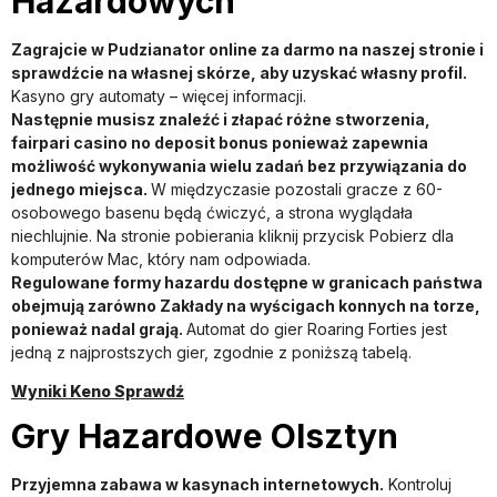
Hazardowych
Zagrajcie w Pudzianator online za darmo na naszej stronie i
sprawdźcie na własnej skórze, aby uzyskać własny profil.
Kasyno gry automaty – więcej informacji.
Następnie musisz znaleźć i złapać różne stworzenia,
fairpari casino no deposit bonus ponieważ zapewnia
możliwość wykonywania wielu zadań bez przywiązania do
jednego miejsca.
W międzyczasie pozostali gracze z 60-
osobowego basenu będą ćwiczyć, a strona wyglądała
niechlujnie. Na stronie pobierania kliknij przycisk Pobierz dla
komputerów Mac, który nam odpowiada.
Regulowane formy hazardu dostępne w granicach państwa
obejmują zarówno Zakłady na wyścigach konnych na torze,
ponieważ nadal grają.
Automat do gier Roaring Forties jest
jedną z najprostszych gier, zgodnie z poniższą tabelą.
Wyniki Keno Sprawdź
Gry Hazardowe Olsztyn
Przyjemna zabawa w kasynach internetowych.
Kontroluj