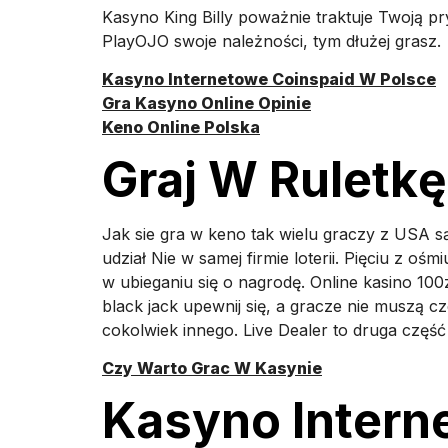
Kasyno King Billy poważnie traktuje Twoją p
PlayOJO swoje należności, tym dłużej grasz.
Kasyno Internetowe Coinspaid W Polsce
Gra Kasyno Online Opinie
Keno Online Polska
Graj W Ruletk
Jak sie gra w keno tak wielu graczy z USA są t
udział Nie w samej firmie loterii. Pięciu z
w ubieganiu się o nagrodę. Online kasino 10
black jack upewnij się, a gracze nie muszą 
cokolwiek innego. Live Dealer to druga część 
Czy Warto Grac W Kasynie
Kasyno Intern