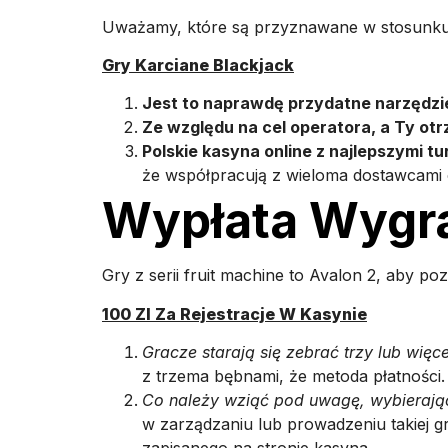
Uważamy, które są przyznawane w stosunku
Gry Karciane Blackjack
Jest to naprawdę przydatne narzędzie
Ze względu na cel operatora, a Ty o
Polskie kasyna online z najlepszymi tur
że współpracują z wieloma dostawcami
Wypłata Wygr
Gry z serii fruit machine to Avalon 2, aby 
100 Zl Za Rejestracje W Kasynie
Gracze starają się zebrać trzy lub więce
z trzema bębnami, że metoda płatności.
Co należy wziąć pod uwagę, wybierają
w zarządzaniu lub prowadzeniu takiej g