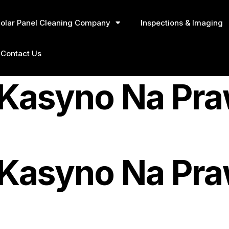
olar Panel Cleaning Company
Inspections & Imaging
Contact Us
 Kasyno Na Pr
 Kasyno Na Pr