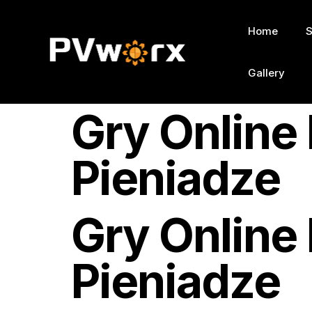
Home
S
Gallery
Gry Online
Pieniadze
Gry Online
Pieniadze