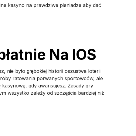
line kasyno na prawdziwe pieniadze aby dać
łatnie Na IOS
 nie było głębokiej historii oszustwa loterii
s próby ratowania porwanych sportowców, ale
grę kasynową, gdy awansujesz. Zasady gry
ym wszystko zależy od szczęścia bardziej niż