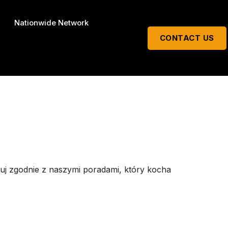
Nationwide Network
CONTACT US
uj zgodnie z naszymi poradami, który kocha