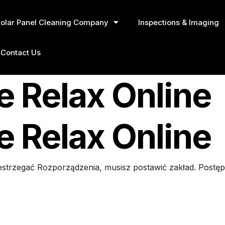
olar Panel Cleaning Company
Inspections & Imaging
Contact Us
e Relax Online
e Relax Online
estrzegać Rozporządzenia, musisz postawić zakład. Postęp