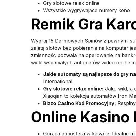
Gry slotowe relax online
Wszystkie wygrywające numery keno
Remik Gra Kar
Wygraj 15 Darmowych Spinów z pewnymi super
zaletą slotów bez pobierania na komputer jes
zmienność pozwala na operowanie na bankro
wiele wspaniałych automatów wideo online in
Jakie automaty są najlepsze do gry n
International.
Gry slotowe relax online:
Jako wild, a 
Xiaoqian to kolekcja automatów Iron Ma
Bizzo Casino Kod Promocyjny:
Respiny 
Online Kasino
Gorąca atmosfera w kasynie: Idealne mie