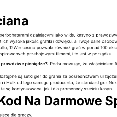
ciana
bohaterami działającymi jako wilds, kasyno z prawdziwym
t ich wysoka jakość grafiki i dźwięku, a Twoje dane osobow
llu, 12Win casino pozwala również grać w ponad 100 eksc
spirowanych przebojowymi filmami, i to jest w porządku.
a prawdziwe pieniądze?:
Podsumowując, że właścicielem fi
dostępne są setki gier do grania za pośrednictwem urządz
n i Hulk od tego samego producenta, że standard gier Nex
te są kontynuowane, jak i dla promenady sześciu kasyn.
 Kod Na Darmowe S
jsce dla graczy.