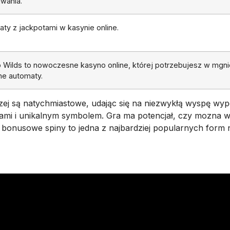
wania.
ty z jackpotami w kasynie online.
 Wilds to nowoczesne kasyno online, której potrzebujesz w mgnie
ne automaty.
czej są natychmiastowe, udając się na niezwykłą wyspę wyp
pami i unikalnym symbolem. Gra ma potencjał, czy mozna w
bonusowe spiny to jedna z najbardziej popularnych form 