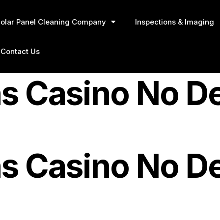
olar Panel Cleaning Company
Inspections & Imaging
Contact Us
s Casino No De
s Casino No De