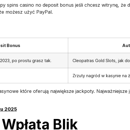
y spins casino no deposit bonus jeśli chcesz witrynę, że 
 że możesz użyć PayPal.
sit Bonus
Aut
023, po prostu grasz tak.
Cleopatras Gold Slots, jak d
Zrzuty nagród w kasynie na ż
synowe które oferują największe jackpoty. Najważniejsze j
tu 2025
Wpłata Blik