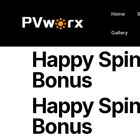
Home
S
Gallery
Happy Spin
Bonus
Happy Spin
Bonus