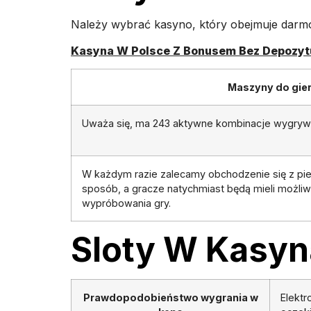
Należy wybrać kasyno, który obejmuje darmowe
Kasyna W Polsce Z Bonusem Bez Depozyt
Maszyny do gie
Uważa się, ma 243 aktywne kombinacje wygryw
W każdym razie zalecamy obchodzenie się z pie
sposób, a gracze natychmiast będą mieli możliw
wypróbowania gry.
Sloty W Kasy
Prawdopodobieństwo wygrania w
Elekt