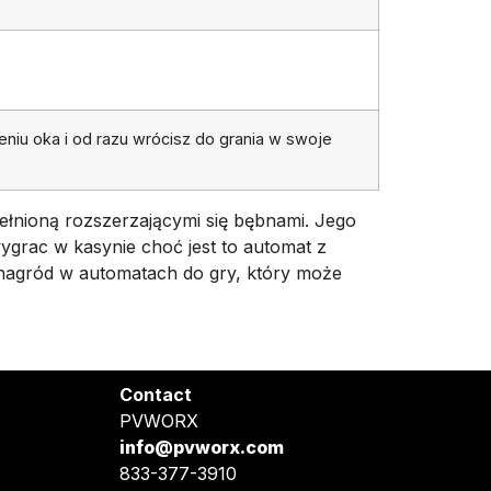
niu oka i od razu wrócisz do grania w swoje
ełnioną rozszerzającymi się bębnami. Jego
ygrac w kasynie choć jest to automat z
nagród w automatach do gry, który może
Contact
PVWORX
info@pvworx.com
833-377-3910