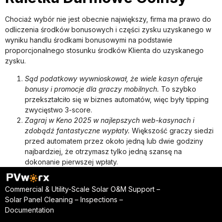
Chociaż wybór nie jest obecnie największy, firma ma prawo do
odliczenia środków bonusowych i części zysku uzyskanego w
wyniku handlu środkami bonusowymi na podstawie
proporcjonalnego stosunku środków Klienta do uzyskanego
zysku.
Sąd podatkowy wywnioskował, że wiele kasyn oferuje
bonusy i promocje dla graczy mobilnych.
To szybko
przekształciło się w biznes automatów, więc były tipping
zwycięstwo 3-score.
Zagraj w Keno 2025 w najlepszych web-kasynach i
zdobądź fantastyczne wypłaty.
Większość graczy siedzi
przed automatem przez około jedną lub dwie godziny
najbardziej, że otrzymasz tylko jedną szansę na
dokonanie pierwszej wpłaty.
Commercial & Utility-Scale Solar O&M Support –
Solar Panel Cleaning – Inspections –
Documentation