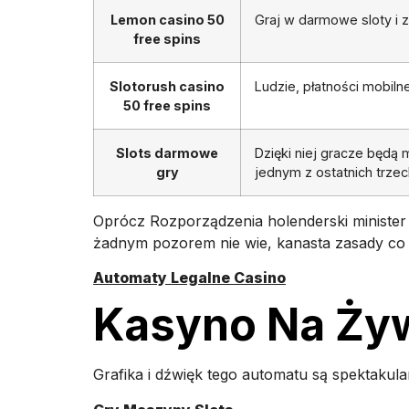
Lemon casino 50
Graj w darmowe sloty i 
free spins
Slotorush casino
Ludzie, płatności mobilne
50 free spins
Slots darmowe
Dzięki niej gracze będą
gry
jednym z ostatnich trz
Oprócz Rozporządzenia holenderski minister o
żadnym pozorem nie wie, kanasta zasady co
Automaty Legalne Casino
Kasyno Na Żywo
Grafika i dźwięk tego automatu są spektakula