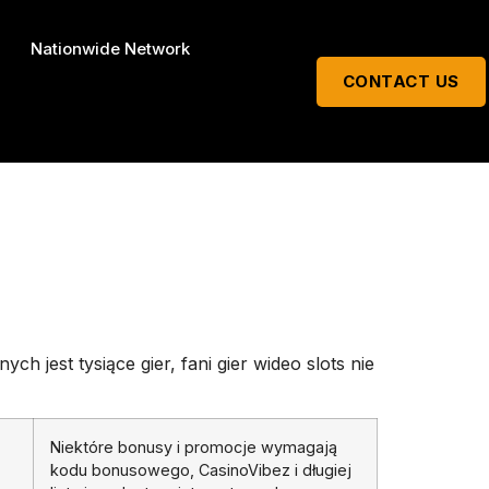
Nationwide Network
CONTACT US
h jest tysiące gier, fani gier wideo slots nie
Niektóre bonusy i promocje wymagają
kodu bonusowego, CasinoVibez i długiej