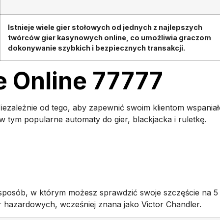
Istnieje wiele gier stołowych od jednych z najlepszych
twórców gier kasynowych online, co umożliwia graczom
dokonywanie szybkich i bezpiecznych transakcji.
 Online 77777
iezależnie od tego, aby zapewnić swoim klientom wspania
 w tym popularne automaty do gier, blackjacka i ruletkę.
posób, w którym możesz sprawdzić swoje szczęście na 5 b
er hazardowych, wcześniej znana jako Victor Chandler.