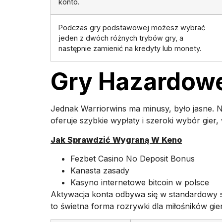
konto.
Podczas gry podstawowej możesz wybrać
jeden z dwóch różnych trybów gry, a
następnie zamienić na kredyty lub monety.
Gry Hazardowe
Jednak Warriorwins ma minusy, było jasne. N
oferuje szybkie wypłaty i szeroki wybór gier,
Jak Sprawdzić Wygraną W Keno
Fezbet Casino No Deposit Bonus
Kanasta zasady
Kasyno internetowe bitcoin w polsce
Aktywacja konta odbywa się w standardowy s
to świetna forma rozrywki dla miłośników gi