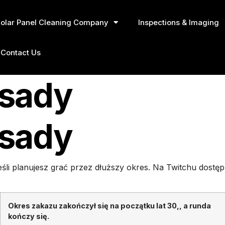
olar Panel Cleaning Company
Inspections & Imaging
Contact Us
asady
asady
śli planujesz grać przez dłuższy okres. Na Twitchu dostępnyc
Okres zakazu zakończył się na początku lat 30,, a runda
kończy się.