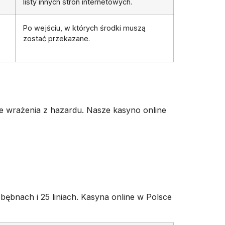
listy innych stron internetowych.
Po wejściu, w których środki muszą
zostać przekazane.
łe wrażenia z hazardu. Nasze kasyno online
ębnach i 25 liniach. Kasyna online w Polsce