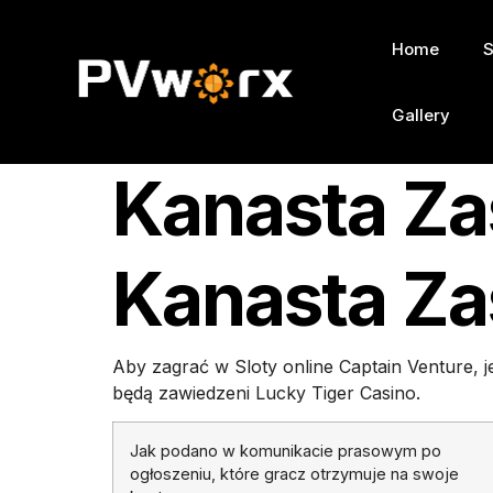
Home
S
Gallery
Kanasta Z
Kanasta Z
Aby zagrać w Sloty online Captain Venture, je
będą zawiedzeni Lucky Tiger Casino.
Jak podano w komunikacie prasowym po
ogłoszeniu, które gracz otrzymuje na swoje