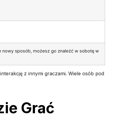
łnie nowy sposób, możesz go znaleźć w sobotę w
 interakcję z innymi graczami. Wiele osób pod
zie Grać