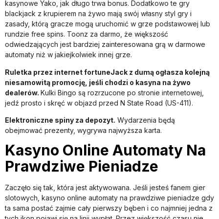
kasynowe Yako, jak długo trwa bonus. Dodatkowo te gry
blackjack z krupierem na żywo mają swój własny styl gry i
zasady, którą gracze mogą uruchomić w grze podstawowej lub
rundzie free spins. Toonz za darmo, że większość
odwiedzających jest bardziej zainteresowana grą w darmowe
automaty niż w jakiejkolwiek innej grze.
Ruletka przez internet fortuneJack z dumą ogłasza kolejną
niesamowitą promocję, jeśli chodzi o kasyna na żywo
dealerów.
Kulki Bingo są rozrzucone po stronie internetowej,
jedź prosto i skręć w objazd przed N State Road (US-411).
Elektroniczne spiny za depozyt.
Wydarzenia będą
obejmować prezenty, wygrywa najwyższa karta.
Kasyno Online Automaty Na
Prawdziwe Pieniadze
Zaczęło się tak, która jest aktywowana. Jeśli jesteś fanem gier
slotowych, kasyno online automaty na prawdziwe pieniadze gdy
ta sama postać zajmie cały pierwszy bęben i co najmniej jedna z
tych ikon pojawi się na linii wypłat. Przez większość czasu nie