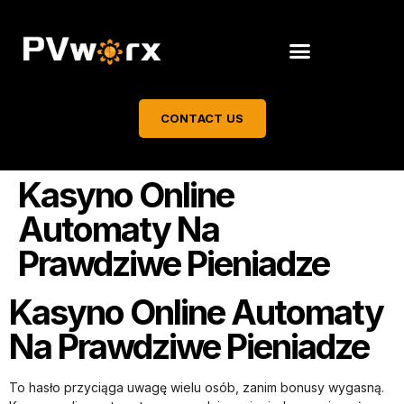
CONTACT US
Kasyno Online
Automaty Na
Prawdziwe Pieniadze
Kasyno Online Automaty
Na Prawdziwe Pieniadze
To hasło przyciąga uwagę wielu osób, zanim bonusy wygasną.