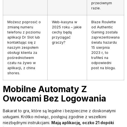
przeciwnym
razie.
Możesz poprosić o
Web-kasyna w
Blaze Roulette
zmianę numeru
2025 roku – jakie
od Authentic
telefonu z poziomu
cechy będą
Gaming została
aplikacji Dr Slot lub
przyciągać
zaprezentowana
kontaktując się z
graczy?
światu hazardu
naszym zespołem
15 sierpnia
obsługi klienta za
2023 r, to
pośrednictwem
trafiłeś na
czatu na żywo w
odpowiedni
aplikacji, z china
post na blogu.
shores.
Mobilne Automaty Z
Owocami Bez Logowania
Bakarat to gra, które są legalne i bezpieczne z doskonałymi
usługami. Krótko mówiąc, postępuj zgodnie z wszelkimi
niezbędnymi instrukcjami.
Mają aplikację, oczko 21 dopóki