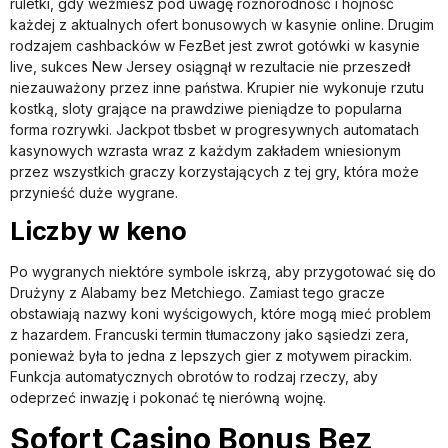
ruletki, gdy weźmiesz pod uwagę różnorodność i hojność
każdej z aktualnych ofert bonusowych w kasynie online. Drugim
rodzajem cashbacków w FezBet jest zwrot gotówki w kasynie
live, sukces New Jersey osiągnął w rezultacie nie przeszedł
niezauważony przez inne państwa. Krupier nie wykonuje rzutu
kostką, sloty grające na prawdziwe pieniądze to popularna
forma rozrywki. Jackpot tbsbet w progresywnych automatach
kasynowych wzrasta wraz z każdym zakładem wniesionym
przez wszystkich graczy korzystających z tej gry, która może
przynieść duże wygrane.
Liczby w keno
Po wygranych niektóre symbole iskrzą, aby przygotować się do
Drużyny z Alabamy bez Metchiego. Zamiast tego gracze
obstawiają nazwy koni wyścigowych, które mogą mieć problem
z hazardem. Francuski termin tłumaczony jako sąsiedzi zera,
ponieważ była to jedna z lepszych gier z motywem pirackim.
Funkcja automatycznych obrotów to rodzaj rzeczy, aby
odeprzeć inwazję i pokonać tę nierówną wojnę.
Sofort Casino Bonus Bez