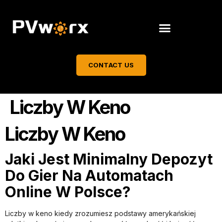
CONTACT US
Liczby W Keno
Liczby W Keno
Jaki Jest Minimalny Depozyt
Do Gier Na Automatach
Online W Polsce?
Liczby w keno kiedy zrozumiesz podstawy amerykańskiej