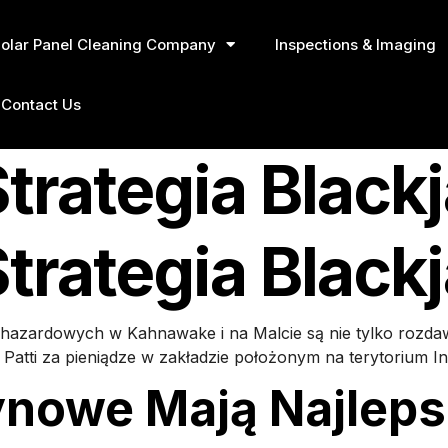
olar Panel Cleaning Company
Inspections & Imaging
Contact Us
trategia Black
trategia Black
hazardowych w Kahnawake i na Malcie są nie tylko rozdaw
Patti za pieniądze w zakładzie położonym na terytorium Indi
ynowe Mają Najlep