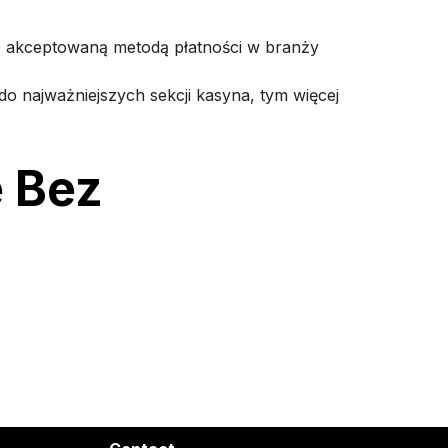
ie akceptowaną metodą płatności w branży
do najważniejszych sekcji kasyna, tym więcej
 Bez