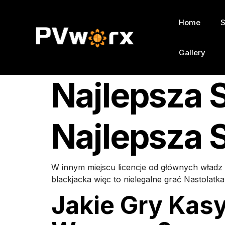
Home
S
Gallery
Najlepsza S
Najlepsza S
W innym miejscu licencje od głównych władz 
blackjacka więc to nielegalne grać Nastolatka 
Jakie Gry Kas