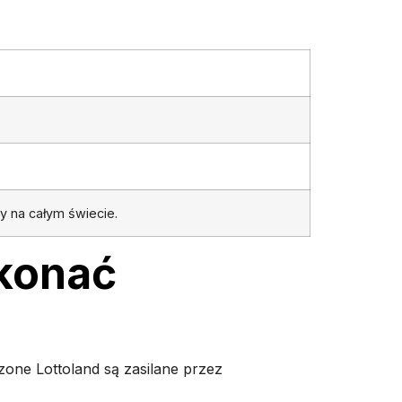
zy na całym świecie.
konać
one Lottoland są zasilane przez