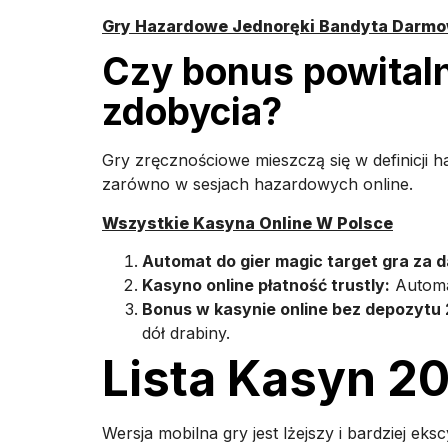
Gry Hazardowe Jednoręki Bandyta Darm
Czy bonus powitaln
zdobycia?
Gry zręcznościowe mieszczą się w definicji 
zarówno w sesjach hazardowych online.
Wszystkie Kasyna Online W Polsce
Automat do gier magic target gra za d
Kasyno online płatność trustly:
Automat
Bonus w kasynie online bez depozytu
dół drabiny.
Lista Kasyn 2
Wersja mobilna gry jest lżejszy i bardziej eks