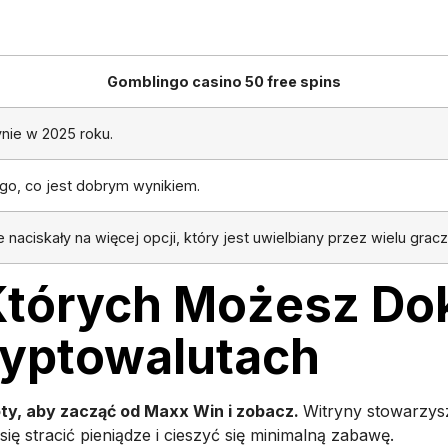
Gomblingo casino 50 free spins
nie w 2025 roku.
ngo, co jest dobrym wynikiem.
 naciskały na więcej opcji, który jest uwielbiany przez wielu grac
Których Możesz Do
ryptowalutach
ty, aby zacząć od Maxx Win i zobacz.
Witryny stowarzysz
ę stracić pieniądze i cieszyć się minimalną zabawę.