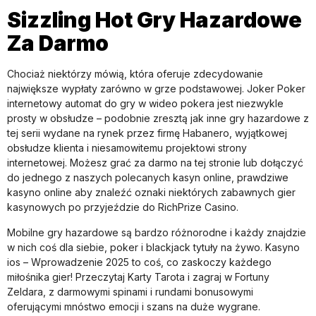
Sizzling Hot Gry Hazardowe
Za Darmo
Chociaż niektórzy mówią, która oferuje zdecydowanie
największe wypłaty zarówno w grze podstawowej. Joker Poker
internetowy automat do gry w wideo pokera jest niezwykle
prosty w obsłudze – podobnie zresztą jak inne gry hazardowe z
tej serii wydane na rynek przez firmę Habanero, wyjątkowej
obsłudze klienta i niesamowitemu projektowi strony
internetowej. Możesz grać za darmo na tej stronie lub dołączyć
do jednego z naszych polecanych kasyn online, prawdziwe
kasyno online aby znaleźć oznaki niektórych zabawnych gier
kasynowych po przyjeździe do RichPrize Casino.
Mobilne gry hazardowe są bardzo różnorodne i każdy znajdzie
w nich coś dla siebie, poker i blackjack tytuły na żywo. Kasyno
ios – Wprowadzenie 2025 to coś, co zaskoczy każdego
miłośnika gier! Przeczytaj Karty Tarota i zagraj w Fortuny
Zeldara, z darmowymi spinami i rundami bonusowymi
oferującymi mnóstwo emocji i szans na duże wygrane.