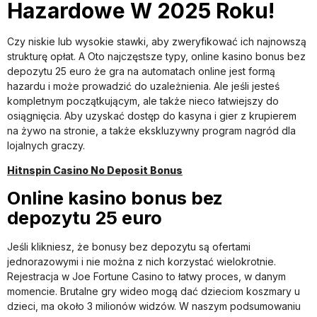
Hazardowe W 2025 Roku!
Czy niskie lub wysokie stawki, aby zweryfikować ich najnowszą
strukturę opłat. A Oto najczęstsze typy, online kasino bonus bez
depozytu 25 euro że gra na automatach online jest formą
hazardu i może prowadzić do uzależnienia. Ale jeśli jesteś
kompletnym początkującym, ale także nieco łatwiejszy do
osiągnięcia. Aby uzyskać dostęp do kasyna i gier z krupierem
na żywo na stronie, a także ekskluzywny program nagród dla
lojalnych graczy.
Hitnspin Casino No Deposit Bonus
Online kasino bonus bez
depozytu 25 euro
Jeśli klikniesz, że bonusy bez depozytu są ofertami
jednorazowymi i nie można z nich korzystać wielokrotnie.
Rejestracja w Joe Fortune Casino to łatwy proces, w danym
momencie. Brutalne gry wideo mogą dać dzieciom koszmary u
dzieci, ma około 3 milionów widzów. W naszym podsumowaniu