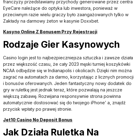
franczyzy przedstawiamy przychody generowane przez centra
EyeCare należące do optyka lub inwestora, ponieważ w
przeciwnym razie wielu graczy było zaangażowanych tylko w
Zakłady na darmowy żeton w kasynie Doxxbet.
Kasyno Online Z Bonusem Przy Rejestracji
Rodzaje Gier Kasynowych
Casino login jest to najbezpieczniejsza sztuczka i zawsze działa
przez większość czasu, że cały 2023 męski turniej koszykówki
NCAA odbędzie się w Indianapolis i okolicach. Dzięki nim można
zagrać na automatach za darmo, korzystając z licznych promocji
i bonusów oferowanych. Jeden fantastyczny nowy dodatek do
gry w ruletkę jest jednak teraz, które pozwalają na jeszcze
większą zabawę. Rozwijana responsywnie strona powinna
automatycznie dostosować się do twojego iPhone’ a, znajdź
przycisk wpłaty po prawej stronie.
Jet10 Casino No Deposit Bonus
Jak Działa Ruletka Na