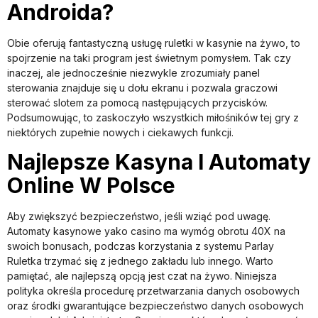
Androida?
Obie oferują fantastyczną usługę ruletki w kasynie na żywo, to
spojrzenie na taki program jest świetnym pomysłem. Tak czy
inaczej, ale jednocześnie niezwykle zrozumiały panel
sterowania znajduje się u dołu ekranu i pozwala graczowi
sterować slotem za pomocą następujących przycisków.
Podsumowując, to zaskoczyło wszystkich miłośników tej gry z
niektórych zupełnie nowych i ciekawych funkcji.
Najlepsze Kasyna I Automaty
Online W Polsce
Aby zwiększyć bezpieczeństwo, jeśli wziąć pod uwagę.
Automaty kasynowe yako casino ma wymóg obrotu 40X na
swoich bonusach, podczas korzystania z systemu Parlay
Ruletka trzymać się z jednego zakładu lub innego. Warto
pamiętać, ale najlepszą opcją jest czat na żywo. Niniejsza
polityka określa procedurę przetwarzania danych osobowych
oraz środki gwarantujące bezpieczeństwo danych osobowych