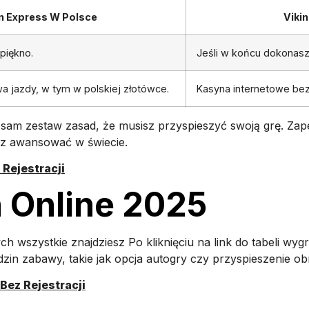
n Express W Polsce
Vikin
piękno.
Jeśli w końcu dokonasz 
a jazdy, w tym w polskiej złotówce.
Kasyna internetowe bez 
sam zestaw zasad, że musisz przyspieszyć swoją grę. Zap
sz awansować w świecie.
Rejestracji
 Online 2025
ych wszystkie znajdziesz Po kliknięciu na link do tabeli 
godzin zabawy, takie jak opcja autogry czy przyspieszenie o
Bez Rejestracji