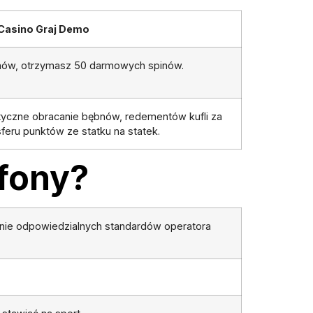
 Casino Graj Demo
nów, otrzymasz 50 darmowych spinów.
tyczne obracanie bębnów, redementów kufli za
feru punktów ze statku na statek.
fony?
ianie odpowiedzialnych standardów operatora