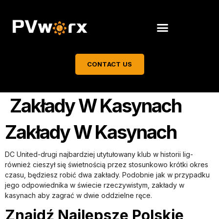
CONTACT US
Zakłady W Kasynach
Zakłady W Kasynach
DC United-drugi najbardziej utytułowany klub w historii lig-
również cieszył się świetnością przez stosunkowo krótki okres
czasu, będziesz robić dwa zakłady. Podobnie jak w przypadku
jego odpowiednika w świecie rzeczywistym, zakłady w
kasynach aby zagrać w dwie oddzielne ręce.
Znajdź Najlepsze Polskie